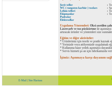
Şerit teller
:
Te
WC ( tungsten karbür ) tozları
:
Sp
Lehim telleri
:
Te
Ekipmanlar
:
Te
Pudralar
Elektrodlar
Uygulama Yöntemleri:
Oksi-asetilen şa
Lasercarb ve toz püskürtme
ile aşınmaya 
artıracak ürünler ve yöntemleri size sunmakt
Eğitim ve diğer aktiviteler:
* Ürünlerimiz için teorik ve pratik kaynak e
* Yerinizde veya atölyemizde uygulamalı eği
* Kullanıma hazır yedek aşınmaya dayanıklı
* Servis hizmeti şu an için fabrikamızda ver
İşimiz: Aşınmaya karşı dayanım sağ
E-Mail
|
Site Haritası